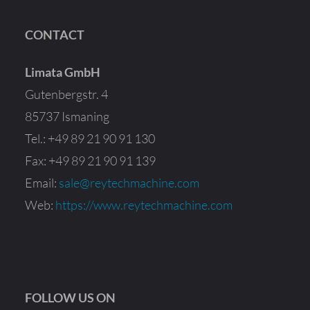
CONTACT
Limata GmbH
Gutenbergstr. 4
85737 Ismaning
Tel.: +49 89 21 90 91 130
Fax: +49 89 21 90 91 139
Email:
sale@reytechmachine.com
Web:
https://www.reytechmachine.com
FOLLOW US ON